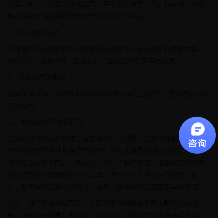
程等。股东可以是个人或公司，董事至少需要一位，且其中一位董
事必须是新加坡居民或者持有新加坡工作签证。
4、提交注册申请
将准备好的文件通过在线注册系统或委托专业的注册代理机构提交
给ACRA。注册申请一般会在几个工作日内得到审核结果。
5、领取公司注册证书
如果申请成功，将会收到ACRA颁发的公司注册证书，这标志着公司
正式成立。
二、新加坡公司注册费用
注册新加坡公司的费用主要包括政府注册费、注册代理服务费以及
后续可能涉及的地址租赁费用等。政府注册费根据公司的注册资本
和类型而有所不同，一般在几百到几千新元不等。注册代理服务费
则因不同的代理机构而存在差异，通常在几千元人民币左右。此
外，如果需要租赁办公地址，费用也会根据地段和面积有所不同。
总之，注册新加坡公司是一个相对复杂但具有重要战略意义的决
策。通过合理的规划和准备，企业可以顺利地在新加坡开展业务，