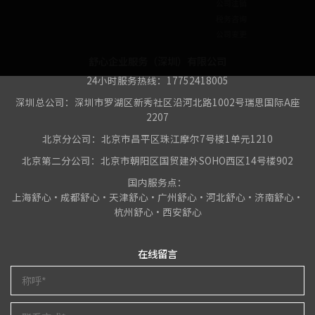
公司注销
税务咨询
公司变更
舒心企业服务（深圳）有限公司
24小时服务热线：17752418005
深圳总公司：深圳市罗湖区新秀社区沿河北路1002号瑞思国际A座
2207
北京分公司：北京市昌平区珠江摩尔7号楼1单元1210
北京第二分公司：北京市朝阳区国贸建外SOHO西区14号楼902
国内服务点：
上海舒心•成都舒心•天津舒心•广州舒心•河北舒心•济南舒心•
杭州舒心•西安舒心
在线留言