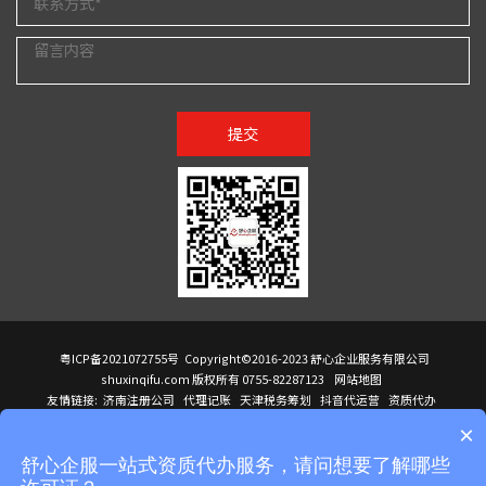
提交
粤ICP备2021072755号
Copyright©2016-2023 舒心企业服务有限公司
shuxinqifu.com 版权所有 0755-82287123
网站地图
友情链接:
济南注册公司
代理记账
天津税务筹划
抖音代运营
资质代办
注册香港公司
海外公司注册
小规模代理记账
it外包公司
公司注册
国际mba
×
贸易行
建筑资质办理
ODI境外投资备案
进口报关代理
深圳注册公司
天猫代运营
进口报关
苏州注册公司
湖南商标注册
长沙商标注册
高服股份
可行性调查报告
舒心企服一站式资质代办服务，请问想要了解哪些
洛阳公司注销
香港公司注册
注册香港公司
新加坡公司
香港公司注册