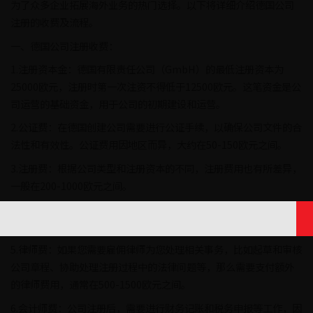
为了众多企业拓展海外业务的热门选择。以下将详细介绍德国公司
注册的收费及流程。
一、德国公司注册收费：
1.注册资本金：德国有限责任公司（GmbH）的最低注册资本为
25000欧元，注册时第一次注资不得低于12500欧元。这笔资金是公
司运营的基础资金，用于公司的初期建设和运营。
2.公证费：在德国创建公司需要进行公证手续，以确保公司文件的合
法性和有效性。公证费用因地区而异，大约在50-150欧元之间。
3.注册费：根据公司类型和注册资本的不同，注册费用也有所差异，
一般在200-1000欧元之间。
4.印花税：按照德国法律规定，注册公司时需缴纳印花税，其金额为
注册资本的0.5％，最高不超过25000欧元。
5.律师费：如果您需要雇佣律师为您处理相关事务，比如起草和审核
公司章程、协助处理注册过程中的法律问题等，那么需要支付额外
的律师费用，通常在500-1500欧元之间。
6.会计师费：公司注册后，需要进行财务记账和税务申报等工作，因