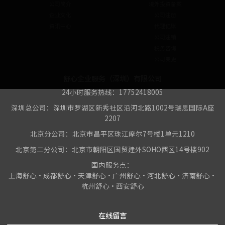
公司简介
境外投资备案
企业文化
公司注册
资讯中心
代理记账
公司注销
税务咨询
公司变更
舒心企业服务（深圳）有限公司
24小时服务热线：17752418005
深圳总公司：深圳市罗湖区新秀社区沿河北路1002号瑞思国际A座
2207
北京分公司：北京市昌平区珠江摩尔7号楼1单元1210
北京第二分公司：北京市朝阳区国贸建外SOHO西区14号楼902
国内服务点：
上海舒心•成都舒心•天津舒心•广州舒心•河北舒心•济南舒心•
杭州舒心•西安舒心
在线留言