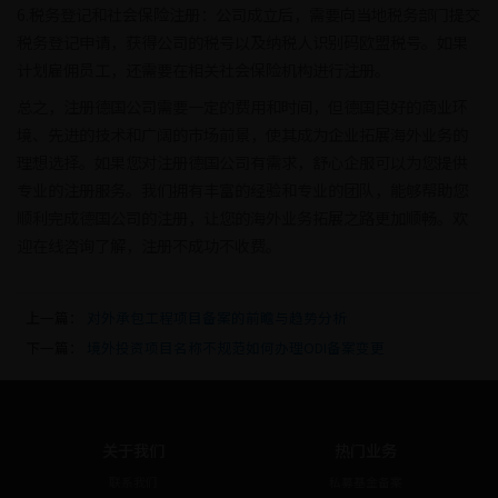
6.税务登记和社会保险注册：公司成立后，需要向当地税务部门提交
税务登记申请，获得公司的税号以及纳税人识别码欧盟税号。如果
计划雇佣员工，还需要在相关社会保险机构进行注册。
总之，注册德国公司需要一定的费用和时间，但德国良好的商业环
境、先进的技术和广阔的市场前景，使其成为企业拓展海外业务的
理想选择。如果您对注册德国公司有需求，舒心企服可以为您提供
专业的注册服务。我们拥有丰富的经验和专业的团队，能够帮助您
顺利完成德国公司的注册，让您的海外业务拓展之路更加顺畅。欢
迎在线咨询了解，注册不成功不收费。
上一篇：
对外承包工程项目备案的前瞻与趋势分析
下一篇：
境外投资项目名称不规范如何办理ODI备案变更
关于我们
热门业务
联系我们
私募基金备案