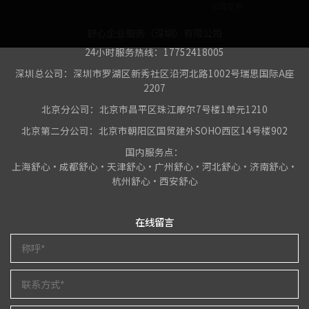
公司变更
舒心企业服务（深圳）有限公司
24小时服务热线：17752418005
深圳总公司：深圳市罗湖区新秀社区沿河北路1002号瑞思国际A座
2207
北京分公司：北京市昌平区珠江摩尔7号楼1单元1210
北京第二分公司：北京市朝阳区国贸建外SOHO西区14号楼902
国内服务点：
上海舒心•成都舒心•天津舒心•广州舒心•河北舒心•济南舒心•
杭州舒心•西安舒心
在线留言