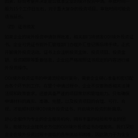
因素，综合考量并决定是否批准企业的境外投资申请。审批时间一
般为15个工作日左右，对于重大复杂的投资项目，审批时间可能会
适当延长。
（四）证书颁发
如果企业的境外投资申请获得批准，相关部门将颁发ODI境外投资证
书。企业可凭证书到外汇管理部门办理外汇登记等后续手续，正式
开展境外投资活动。证书上会注明投资主体、投资项目、投资金
额、投资期限等重要信息，企业应严格按照证书规定的内容进行境
外投资操作。
ODI境外投资证书的申请流程相对复杂，需要企业精心准备和密切配
合各个环节的工作。在整个申请过程中，企业不仅要熟悉相关法律
法规和政策要求，还要具备严谨的项目策划和管理能力。只有确保
申请材料的真实、准确、完整，以及投资项目的合理、可行、合
规，才能顺利获得ODI境外投资证书，开启境外投资的新篇章。
舒心企服作为专业的企业服务机构，拥有丰富的经验和专业的团
队，能够为企业提供全方位的ODI境外投资证书办理服务。我们深知
企业在境外投资过程中面临的各种挑战和困难，因此致力于为企业