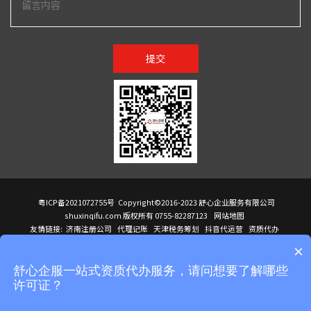
提交
粤ICP备2021072755号
Copyright©2016-2023 舒心企业服务有限公司
shuxinqifu.com 版权所有 0755-82287123
网站地图
友情链接:
济南注册公司
代理记账
天津税务筹划
抖音代运营
资质代办
注册香港公司
海外公司注册
小规模代理记账
it外包公司
公司注册
国际mba
×
贸易行
建筑资质办理
ODI境外投资备案
进口报关代理
深圳注册公司
天猫代运营
进口报关
苏州注册公司
湖南商标注册
长沙商标注册
高服股份
可行性调查报告
舒心企服一站式资质代办服务，请问想要了解哪些
洛阳公司注销
香港公司注册
注册香港公司
新加坡公司
香港公司注册
许可证？
医疗器械对外贸易
绩效管理咨询
菲律宾签证代办
青岛人事代理
代理记账公司入驻
公司注册
企业财务服务
天津营业执照
营业执照