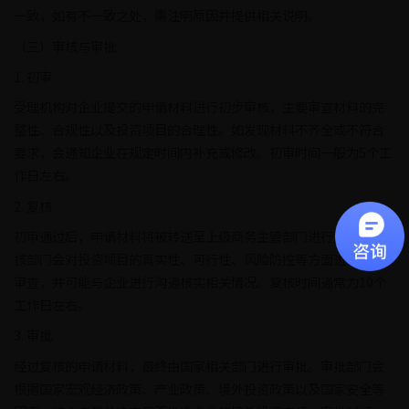
一致，如有不一致之处，需注明原因并提供相关说明。
（三）审核与审批
1. 初审
受理机构对企业提交的申请材料进行初步审核，主要审查材料的完
整性、合规性以及投资项目的合理性。如发现材料不齐全或不符合
要求，会通知企业在规定时间内补充或修改。初审时间一般为5个工
作日左右。
2. 复核
初审通过后，申请材料将被转送至上级商务主管部门进行复核。复
核部门会对投资项目的真实性、可行性、风险防控等方面进行深入
审查，并可能与企业进行沟通核实相关情况。复核时间通常为10个
工作日左右。
3. 审批
经过复核的申请材料，最终由国家相关部门进行审批。审批部门会
根据国家宏观经济政策、产业政策、境外投资政策以及国家安全等