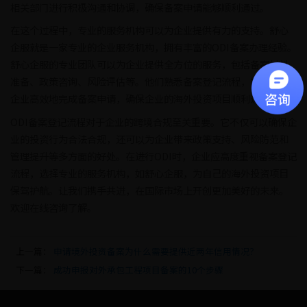
相关部门进行积极沟通和协调，确保备案申请能够顺利通过。
在这个过程中，专业的服务机构可以为企业提供有力的支持。舒心
企服就是一家专业的企业服务机构，拥有丰富的ODI备案办理经验。
舒心企服的专业团队可以为企业提供全方位的服务，包括备案材料
准备、政策咨询、风险评估等。他们熟悉备案登记流程，能够帮助
企业高效地完成备案申请，确保企业的海外投资项目顺利进行。
ODI备案登记流程对于企业的跨境合规至关重要。它不仅可以确保企
业的投资行为合法合规，还可以为企业带来政策支持、风险防范和
管理提升等多方面的好处。在进行ODI时，企业应高度重视备案登记
流程，选择专业的服务机构，如舒心企服，为自己的海外投资项目
保驾护航。让我们携手共进，在国际市场上开创更加美好的未来。
欢迎在线咨询了解。
上一篇：
申请境外投资备案为什么需要提供近两年信用情况？
下一篇：
成功申报对外承包工程项目备案的10个步骤