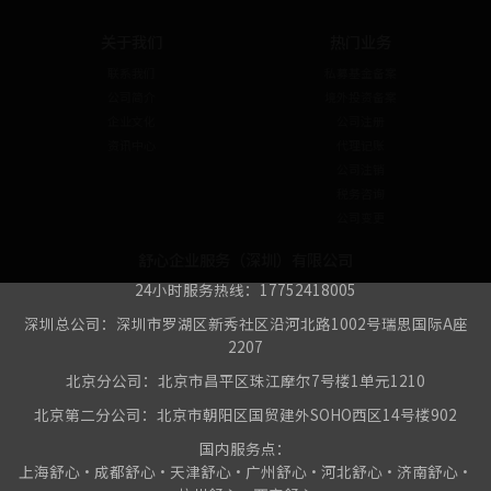
关于我们
热门业务
联系我们
私募基金备案
公司简介
境外投资备案
企业文化
公司注册
资讯中心
代理记账
公司注销
税务咨询
公司变更
舒心企业服务（深圳）有限公司
24小时服务热线：17752418005
深圳总公司：深圳市罗湖区新秀社区沿河北路1002号瑞思国际A座
2207
北京分公司：北京市昌平区珠江摩尔7号楼1单元1210
北京第二分公司：北京市朝阳区国贸建外SOHO西区14号楼902
国内服务点：
上海舒心•成都舒心•天津舒心•广州舒心•河北舒心•济南舒心•