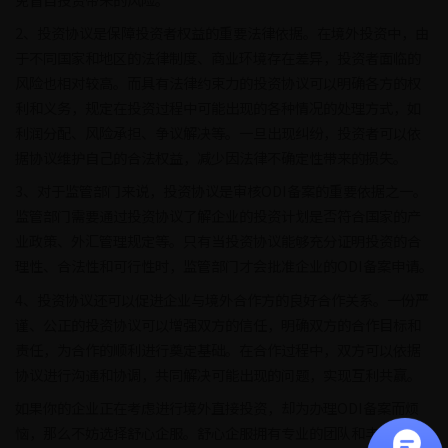
2、投资协议是保障投资者权益的重要法律依据。在境外投资中，由
于不同国家和地区的法律制度、商业环境存在差异，投资者面临的
风险也相对较高。而具有法律约束力的投资协议可以明确各方的权
利和义务，规定在投资过程中可能出现的各种情况的处理方式，如
利润分配、风险承担、争议解决等。一旦出现纠纷，投资者可以依
据协议维护自己的合法权益，减少因法律不确定性带来的损失。
3、对于监管部门来说，投资协议是审核ODI备案的重要依据之一。
监管部门需要通过投资协议了解企业的投资计划是否符合国家的产
业政策、外汇管理规定等。只有当投资协议能够充分证明投资的合
理性、合法性和可行性时，监管部门才会批准企业的ODI备案申请。
4、投资协议还可以促进企业与境外合作方的良好合作关系。一份严
谨、公正的投资协议可以增强双方的信任，明确双方的合作目标和
责任，为合作的顺利进行奠定基础。在合作过程中，双方可以依据
协议进行沟通和协调，共同解决可能出现的问题，实现互利共赢。
如果你的企业正在考虑进行境外直接投资，却为办理ODI备案而烦
恼，那么不妨选择舒心企服。舒心企服拥有专业的团队和丰富的经