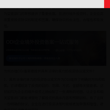
提供具有法律约束力的投资协议或文件在办理ODI备案中起着举足轻
重的作用。它不仅为企业的境外投资提供了明确的方向和保障，也
为监管部门的审核提供了重要依据。在进行境外投资时，企业应高
度重视投资协议的制定和签署，确保协议的合法性、合理性和有效
性。
为何办理ODI备案要提供具有法律约束力的投资协议或文件？
1、具有法律约束力的投资协议或文件为ODI提供了明确的方向和框
架。它详细规定了投资的目的、范围、方式、金额等关键要素。这
就如同为企业的境外投资之旅绘制了一张清晰的地图，让企业和相
关监管部门都能清楚地了解投资的具体内容和预期目标。有了这样
一份明确的协议，企业在进行投资决策时能够更加审慎和理性，避
免盲目投资带来的风险。