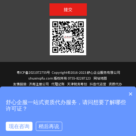
提交
粤ICP备2021072755号
Copyright©2016-2023 舒心企业服务有限公司
shuxinqifu.com 版权所有 0755-82287123
网站地图
友情链接:
济南注册公司
代理记账
天津税务筹划
抖音代运营
资质代办
注册香港公司
海外公司注册
小规模代理记账
it外包公司
公司注册
国际mba
×
贸易行
建筑资质办理
ODI境外投资备案
进口报关代理
深圳注册公司
天猫代运营
进口报关
苏州注册公司
湖南商标注册
长沙商标注册
高服股份
可行性调查报告
舒心企服一站式资质代办服务，请问想要了解哪些
洛阳公司注销
香港公司注册
注册香港公司
新加坡公司
香港公司注册
许可证？
医疗器械对外贸易
绩效管理咨询
菲律宾签证代办
青岛人事代理
代理记账公司入驻
公司注册
企业财务服务
天津营业执照
营业执照
天津注册公司
上海注册公司
高新技术企业申报
建筑资质办理
天津营业执照
现在咨询
稍后再说
注册营业执照
天津注册公司
深圳危化品经营许可证
在线咨询
拨打电话