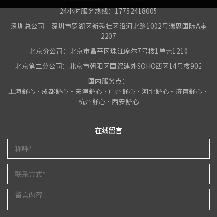
24小时服务热线：17752418005
深圳总公司：深圳市罗湖区新秀社区沿河北路1002号瑞思国际A座
2207
北京分公司：北京市昌平区珠江摩尔7号楼1单元1210
北京第二分公司：北京市朝阳区国贸建外SOHO西区14号楼902
国内服务点：
上海舒心•成都舒心•天津舒心•广州舒心•河北舒心•济南舒心•
杭州舒心•西安舒心
在线留言