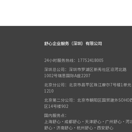
舒心企业服务（深圳）有限公司
24小时服务热线：17752418005
深圳总公司：深圳市罗湖区新秀社区沿河北路
1002号瑞思国际A座2207
北京分公司：北京市昌平区珠江摩尔7号楼1单元
1210
北京第二分公司：北京市朝阳区国贸建外SOHO
区14号楼902
国内服务点：
上海舒心•成都舒心•天津舒心•广州舒心•河
舒心•济南舒心•杭州舒心•西安舒心