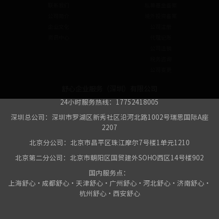
联系我们
私募基金备案
公司简介
境外投资备案
企业文化
公司注册
资讯中心
代理记账
公司注销
税务咨询
公司变更
舒心企业服务（深圳）有限公司
24小时服务热线：17752418005
深圳总公司：深圳市罗湖区新秀社区沿河北路1002号瑞思国际A座
2207
北京分公司：北京市昌平区珠江摩尔7号楼1单元1210
北京第二分公司：北京市朝阳区国贸建外SOHO西区14号楼902
国内服务点：
上海舒心•成都舒心•天津舒心•广州舒心•河北舒心•济南舒心•
杭州舒心•西安舒心