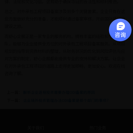
律、法规和文化习俗。这有助于确保项目的合法性和顺利推进。
总之，对外承包工程项目备案涉及到多个关键要素，企业只有在这
些方面做好充分的准备，才能顺利通过备案审核，开启国际项目的
建设之旅。
而舒心企服正是一家专业的服务机构，拥有丰富的经验和专业的团
队，能够为企业提供全方位的对外承包工程项目备案服务。从项目
规划的指导到资质材料的整理，从财务状况的优化到风险评估与应
对方案的制定，舒心企服都能提供专业的支持和解决方案。让企业
在对外承包工程项目的道路上走得更加顺畅，更加安心。欢迎在线
咨询了解。
上一篇：
解析企业返程投资需要办理ODI备案的原因
下一篇：
企业境外投资管理办法ODI备案是那个部门的事项？
关于我们
热门业务