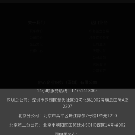
关于我们
热门业务
联系我们
私募基金备案
公司简介
境外投资备案
企业文化
公司注册
资讯中心
代理记账
公司注销
税务咨询
公司变更
舒心企业服务（深圳）有限公司
24小时服务热线：17752418005
深圳总公司：深圳市罗湖区新秀社区沿河北路1002号瑞思国际A座
2207
北京分公司：北京市昌平区珠江摩尔7号楼1单元1210
北京第二分公司：北京市朝阳区国贸建外SOHO西区14号楼902
国内服务点：