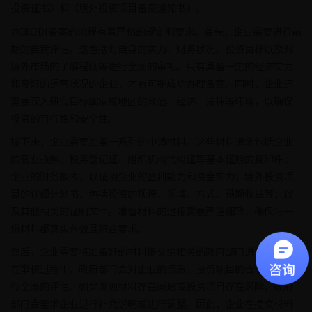
投资证书》和《境外投资项目备案通知书》。
办理ODI备案的流程有着严格的规定和要求。首先，企业需要进行前
期的自我评估。这包括对自身的实力、财务状况、投资目标以及对
境外市场的了解程度等进行全面的审视。只有具备一定的经济实力
和良好的运营状况的企业，才有可能成功办理备案。同时，企业还
需要深入研究目标国家或地区的政治、经济、法律等环境，以确保
投资的可行性和安全性。
接下来，企业需要准备一系列的申请材料。这些材料通常包括企业
的营业执照、税务登记证、组织机构代码证等基本证照的复印件；
企业的财务报表，以证明企业的盈利能力和资金实力；境外投资项
目的详细计划书，包括投资的规模、领域、方式、预期收益等；以
及其他相关的证明文件。准备材料的过程需要严谨细致，确保每一
份材料都真实有效且符合要求。
然后，企业需要将准备好的材料提交给相关的政府部门进行审核。
在审核过程中，政府部门会对企业的资质、投资项目的合理性等进
行全面的评估。如果发现材料存在问题或投资项目存在风险，政府
部门会要求企业进行补充说明或进行调整。因此，企业在提交材料