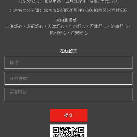
北京分公司：北京市昌平区珠江摩尔7号楼1单元1210
北京第二分公司：北京市朝阳区国贸建外SOHO西区14号楼902
国内服务点：
上海舒心•成都舒心•天津舒心•广州舒心•河北舒心•济南舒心•
杭州舒心•西安舒心
在线留言
提交