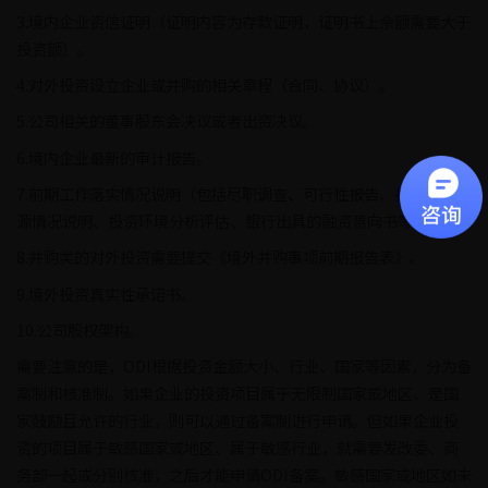
3.境内企业资信证明（证明内容为存款证明，证明书上余额需要大于
投资额）。
4.对外投资设立企业或并购的相关章程（合同、协议）。
5.公司相关的董事股东会决议或者出资决议。
6.境内企业最新的审计报告。
7.前期工作落实情况说明（包括尽职调查、可行性报告、投资资金来
源情况说明、投资环境分析评估、银行出具的融资意向书等）。
8.并购类的对外投资需要提交《境外并购事项前期报告表》。
9.境外投资真实性承诺书。
10.公司股权架构。
需要注意的是，ODI根据投资金额大小、行业、国家等因素，分为备
案制和核准制。如果企业的投资项目属于无限制国家或地区、是国
家鼓励且允许的行业，则可以通过备案制进行申请。但如果企业投
资的项目属于敏感国家或地区、属于敏感行业，就需要发改委、商
务部一起或分别核准，之后才能申请ODI备案。敏感国家或地区如未