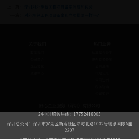
上一篇：
深圳对外承包工程项目备案流程和优势
下一篇：
对外承包工程项目备案和立项批复一样吗？
关于我们
热门业务
联系我们
私募基金备案
公司简介
境外投资备案
企业文化
公司注册
资讯中心
代理记账
公司注销
税务咨询
公司变更
舒心企业服务（深圳）有限公司
24小时服务热线：17752418005
深圳总公司：深圳市罗湖区新秀社区沿河北路1002号瑞思国际A座
2207