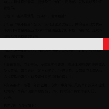
首先，境外投资备案主要涉及三个部门：商务部、发改委以及外汇
管理局。
办理ODI备案需满足一定条件，通常包括：
1.符合“境外投资”定义：境内企业通过新设、并购及其他方式在
境外拥有非金融企业或取得非金融企业的所有权、控制权、经营管
理权及其他权益的行为。
2.主体和成立时间要求：主体需要为我国境内依法成立的企业。成立
时间不满一年的企业，可能因无法提供完整的经审计的财务报表而
难以通过审批。
3.股东背景、资金来源、投资真实性要求：需具体说明境内股东或合
伙人背景、资金来源（如自有资金、银行贷款、以募集资金等合规
方式获取的资金）以及境外投资项目的真实性。
4.财务要求：最近一年独立第三方会计事务所出具的审计报告不能出
现亏损；净资产回报率最好高于5%，同时资产负债率最好低于
70%。
具体的申请流程如下：