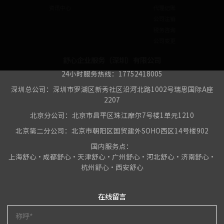
资讯中心
代理记账
公司注销
税务咨询
公司变更
舒心企业服务（深圳）有限公司
24小时服务热线：17752418005
深圳总公司：深圳市罗湖区新秀社区沿河北路1002号瑞思国际A座
2207
北京分公司：北京市昌平区珠江摩尔7号楼1单元1210
北京第二分公司：北京市朝阳区国贸建外SOHO西区14号楼902
国内服务点：
上海舒心•成都舒心•天津舒心•广州舒心•河北舒心•济南舒心•
杭州舒心•西安舒心
在线留言