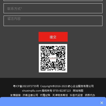
提交
粤ICP备2021072755号
Copyright©2016-2023 舒心企业服务有限公司
shuxinqifu.com 版权所有 0755-82287123
网站地图
友情链接:
济南注册公司
代理记账
天津税务筹划
抖音代运营
资质代办
注册香港公司
海外公司注册
小规模代理记账
it外包公司
公司注册
国际mba
×
贸易行
建筑资质办理
ODI境外投资备案
进口报关代理
深圳注册公司
天猫代运营