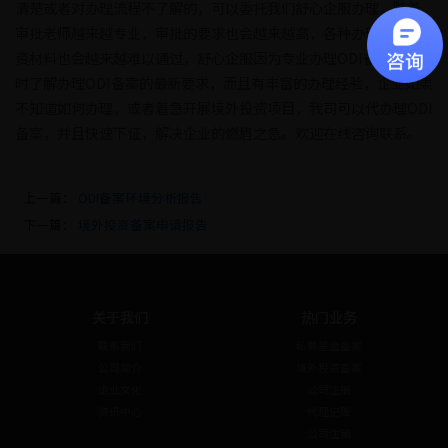
清楚或者对办理流程不了解的，可以委托我们舒心企服办理，随着
审批老师越来越专业，审批的要求也会越来越高，各种办理境外投
资材料也会越来越难以通过，舒心企服因为专业办理ODI备案，会实
时了解办理ODI备案的最新要求，而且有丰富的办理经验，企业如果
不知道如何办理，或者着急开展境外投资项目，我司可以代办理ODI
备案，并且快速下证，解决企业的燃眉之急。欢迎在线咨询联系。
上一篇：
ODI备案环境分析报告
下一篇：
境外投资备案申请报告
关于我们
热门业务
联系我们
私募基金备案
公司简介
境外投资备案
企业文化
公司注册
资讯中心
代理记账
公司注销