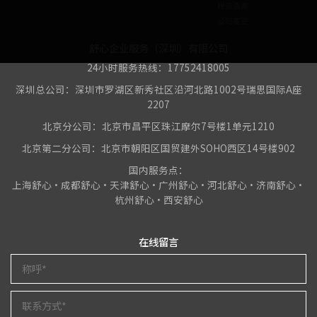
税务咨询
公司变更
舒心企业服务（深圳）有限公司
24小时服务热线：17752418005
深圳总公司：深圳市罗湖区新秀社区沿河北路1002号瑞思国际A座
2207
北京分公司：北京市昌平区珠江摩尔7号楼1单元1210
北京第二分公司：北京市朝阳区国贸建外SOHO西区14号楼902
国内服务点：
上海舒心•成都舒心•天津舒心•广州舒心•河北舒心•济南舒心•
杭州舒心•西安舒心
在线留言