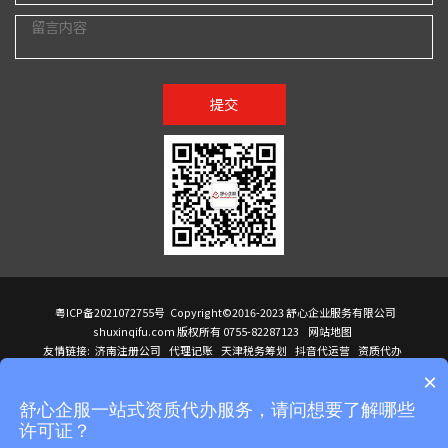
提交
粤ICP备2021072755号
Copyright©2016-2023 舒心企业服务有限公司
shuxinqifu.com 版权所有 0755-82287123
网站地图
友情链接:
济南注册公司
代理记账
天津税务筹划
抖音代运营
资质代办
注册香港公司
海外公司注册
小规模代理记账
it外包公司
公司注册
国际mba
×
贸易行
建筑资质办理
ODI境外投资备案
进口报关代理
深圳注册公司
天猫代运营
进口报关
苏州注册公司
湖南商标注册
长沙商标注册
高服股份
可行性调查报告
舒心企服一站式资质代办服务，请问想要了解哪些
洛阳公司注销
香港公司注册
注册香港公司
新加坡公司
香港公司注册
许可证？
医疗器械对外贸易
绩效管理咨询
菲律宾签证代办
青岛人事代理