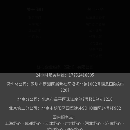
关于我们
热门业务
联系我们
私募基金备案
公司简介
境外投资备案
企业文化
公司注册
资讯中心
代理记账
公司注销
税务咨询
公司变更
舒心企业服务（深圳）有限公司
24小时服务热线：17752418005
深圳总公司：深圳市罗湖区新秀社区沿河北路1002号瑞思国际A座
2207
北京分公司：北京市昌平区珠江摩尔7号楼1单元1210
北京第二分公司：北京市朝阳区国贸建外SOHO西区14号楼902
国内服务点：
上海舒心•成都舒心•天津舒心•广州舒心•河北舒心•济南舒心•
杭州舒心•西安舒心