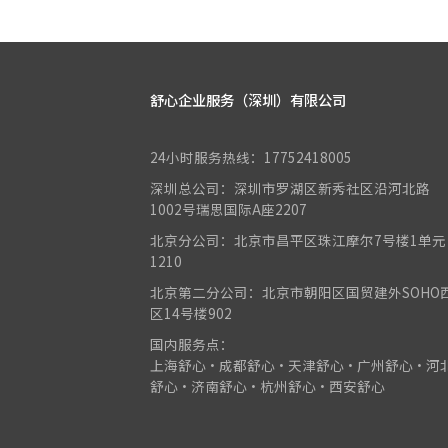
舒心企业服务（深圳）有限公司
24小时服务热线：17752418005
深圳总公司：深圳市罗湖区新秀社区沿河北路
1002号瑞思国际A座2207
北京分公司：北京市昌平区珠江摩尔7号楼1单元
1210
北京第二分公司：北京市朝阳区国贸建外SOHO
区14号楼902
国内服务点：
上海舒心•成都舒心•天津舒心•广州舒心•河
舒心•济南舒心•杭州舒心•西安舒心