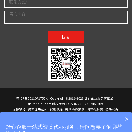
提交
粤ICP备2021072755号
Copyright©2016-2023 舒心企业服务有限公司
shuxinqifu.com 版权所有 0755-82287123
网站地图
友情链接:
济南注册公司
代理记账
天津税务筹划
抖音代运营
资质代办
注册香港公司
海外公司注册
小规模代理记账
it外包公司
公司注册
国际mba
×
贸易行
建筑资质办理
ODI境外投资备案
进口报关代理
深圳注册公司
天猫代运营
进口报关
苏州注册公司
湖南商标注册
长沙商标注册
高服股份
可行性调查报告
舒心企服一站式资质代办服务，请问想要了解哪些
洛阳公司注销
香港公司注册
注册香港公司
新加坡公司
香港公司注册