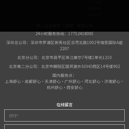
公司注销
税务咨询
公司变更
舒心企业服务（深圳）有限公司
24小时服务热线：17752418005
深圳总公司：深圳市罗湖区新秀社区沿河北路1002号瑞思国际A座
2207
北京分公司：北京市昌平区珠江摩尔7号楼1单元1210
北京第二分公司：北京市朝阳区国贸建外SOHO西区14号楼902
国内服务点：
上海舒心•成都舒心•天津舒心•广州舒心•河北舒心•济南舒心•
杭州舒心•西安舒心
在线留言