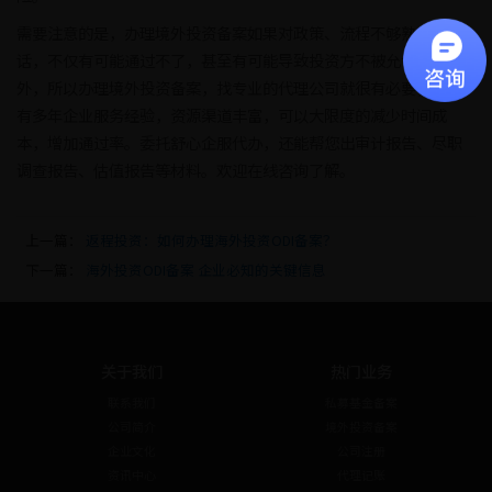
需要注意的是，办理境外投资备案如果对政策、流程不够熟悉的
话，不仅有可能通过不了，甚至有可能导致投资方不被允许投资海
外，所以办理境外投资备案，找专业的代理公司就很有必要，我司
有多年企业服务经验，资源渠道丰富，可以大限度的减少时间成
本，增加通过率。委托舒心企服代办，还能帮您出审计报告、尽职
调查报告、估值报告等材料。欢迎在线咨询了解。
上一篇：
返程投资：如何办理海外投资ODI备案？
下一篇：
海外投资ODI备案 企业必知的关键信息
关于我们
热门业务
联系我们
私募基金备案
公司简介
境外投资备案
企业文化
公司注册
资讯中心
代理记账