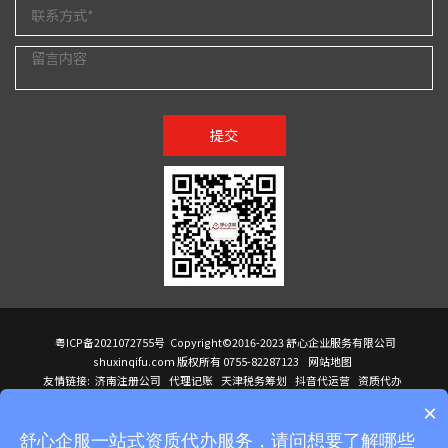
提交
粤ICP备2021072755号
Copyright©2016-2023 舒心企业服务有限公司
shuxinqifu.com 版权所有 0755-82287123
网站地图
友情链接:
济南注册公司
代理记账
天津税务筹划
抖音代运营
资质代办
注册香港公司
海外公司注册
小规模代理记账
it外包公司
公司注册
国际mba
×
贸易行
建筑资质办理
ODI境外投资备案
进口报关代理
深圳注册公司
天猫代运营
进口报关
苏州注册公司
湖南商标注册
长沙商标注册
高服股份
可行性调查报告
舒心企服一站式资质代办服务，请问想要了解哪些