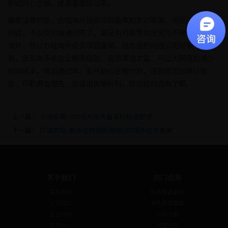
例如舒心企服，提高备案成功率。
需要注意的是，办理海外投资项目备案如果对政策、流程不够熟悉
的话，不仅有可能通过不了，甚至有可能导致投资方不被允许投资
海外，所以办理海外投资项目备案，找专业的代理公司就很有必
要，我司有多年企业服务经验，资源渠道丰富，可以大限度的减少
时间成本，增加通过率。委托舒心企服代办，还能帮您出审计报
告、尽职调查报告、估值报告等材料。欢迎在线咨询了解。
上一篇：
云端探索: ODI境外投资备案的秘密解读
下一篇：
打破界限: 教你如何顺利完成ODI境外投资备案
关于我们
热门业务
联系我们
私募基金备案
公司简介
境外投资备案
企业文化
公司注册
资讯中心
代理记账