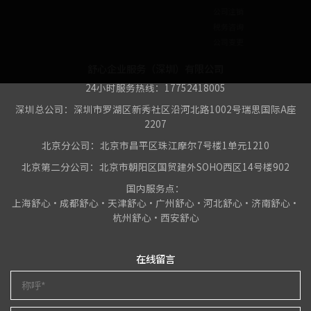
公司注销
税务咨询
公司变更
舒心企业服务（深圳）有限公司
24小时服务热线：17752418005
深圳总公司：深圳市罗湖区新秀社区沿河北路1002号瑞思国际A座
2207
北京分公司：北京市昌平区珠江摩尔7号楼1单元1210
北京第二分公司：北京市朝阳区国贸建外SOHO西区14号楼902
国内服务点：
上海舒心•成都舒心•天津舒心•广州舒心•河北舒心•济南舒心•
杭州舒心•西安舒心
在线留言