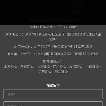
公司注销
税务咨询
公司变更
舒心企业服务（深圳）有限公司
24小时服务热线：17752418005
深圳总公司：深圳市罗湖区新秀社区沿河北路1002号瑞思国际A座
2207
北京分公司：北京市昌平区珠江摩尔7号楼1单元1210
北京第二分公司：北京市朝阳区国贸建外SOHO西区14号楼902
国内服务点：
上海舒心•成都舒心•天津舒心•广州舒心•河北舒心•济南舒心•
杭州舒心•西安舒心
在线留言