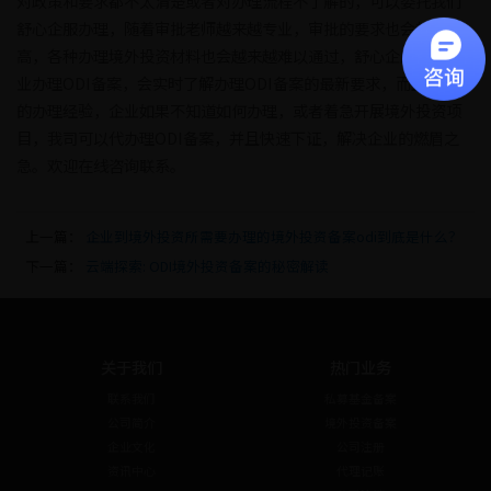
对政策和要求都不太清楚或者对办理流程不了解的，可以委托我们
舒心企服办理，随着审批老师越来越专业，审批的要求也会越来越
高，各种办理境外投资材料也会越来越难以通过，舒心企服因为专
业办理ODI备案，会实时了解办理ODI备案的最新要求，而且有丰富
的办理经验，企业如果不知道如何办理，或者着急开展境外投资项
目，我司可以代办理ODI备案，并且快速下证，解决企业的燃眉之
急。欢迎在线咨询联系。
上一篇：
企业到境外投资所需要办理的境外投资备案odi到底是什么？
下一篇：
云端探索: ODI境外投资备案的秘密解读
关于我们
热门业务
联系我们
私募基金备案
公司简介
境外投资备案
企业文化
公司注册
资讯中心
代理记账