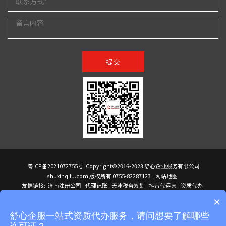
提交
粤ICP备2021072755号
Copyright©2016-2023 舒心企业服务有限公司
shuxinqifu.com 版权所有 0755-82287123
网站地图
友情链接:
济南注册公司
代理记账
天津税务筹划
抖音代运营
资质代办
注册香港公司
海外公司注册
小规模代理记账
it外包公司
公司注册
国际mba
×
贸易行
建筑资质办理
ODI境外投资备案
进口报关代理
深圳注册公司
天猫代运营
进口报关
苏州注册公司
湖南商标注册
长沙商标注册
高服股份
可行性调查报告
舒心企服一站式资质代办服务，请问想要了解哪些
洛阳公司注销
香港公司注册
注册香港公司
新加坡公司
香港公司注册