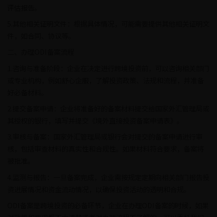
评估报告。
5.其他相关证明文件：根据具体情况，可能需要提供其他相关证明文
件，如合同、协议等。
二、办理ODI备案流程
1.咨询与准备阶段：企业在决定进行跨境投资前，可以咨询相关部门
或专业机构，例如舒心企服，了解投资政策、法规和流程，并准备
好必备材料。
2.提交备案申请：企业将准备好的备案材料提交给国家外汇管理局或
其授权的银行，填写并提交《境外直接投资备案申请表》。
3.审核与备案：国家外汇管理局或银行会对提交的备案申请进行审
核，包括审查材料的真实性和合规性。如果材料符合要求，备案将
被批准。
4.监测与报告：一旦备案完成，企业需按规定定期向相关部门报告投
资进展情况和资金流动情况，以确保投资活动的透明和合规。
ODI备案是跨境投资的必备环节，企业在办理ODI备案的时候，如果