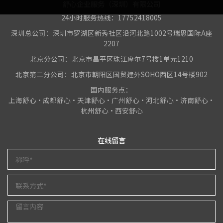
舒心企业服务（深圳）有限公司
24小时服务热线：17752418005
深圳总公司：深圳市罗湖区新秀社区沿河北路1002号瑞思国际A座
2207
北京分公司：北京市昌平区珠江摩尔7号楼1单元1210
北京第二分公司：北京市朝阳区国贸建外SOHO西区14号楼902
国内服务点：
上海舒心•成都舒心•天津舒心•广州舒心•河北舒心•济南舒心•
杭州舒心•西安舒心
在线留言