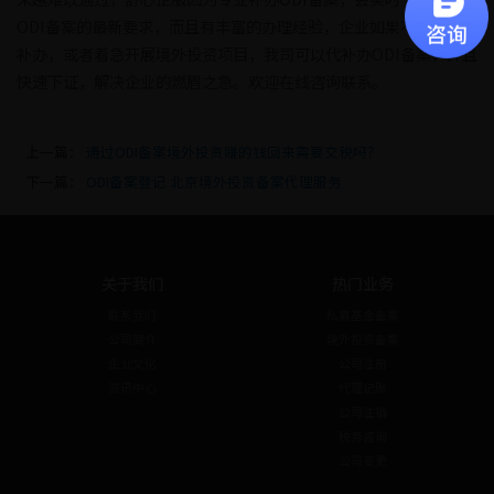
ODI备案的最新要求，而且有丰富的办理经验，企业如果不知道如何
补办，或者着急开展境外投资项目，我司可以代补办ODI备案，并且
快速下证，解决企业的燃眉之急。欢迎在线咨询联系。
上一篇：
通过ODI备案境外投资赚的钱回来需要交税吗？
下一篇：
ODI备案登记 北京境外投资备案代理服务
关于我们
热门业务
联系我们
私募基金备案
公司简介
境外投资备案
企业文化
公司注册
资讯中心
代理记账
公司注销
税务咨询
公司变更