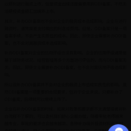
以顺利进行融资上市，但是资金出境还是需要用到ODI备案，不然无
法把投资金额汇出境外上市。
其次，补办ODI备案也不会对企业的融资成本造成影响。企业在进行
融资时，通常需要支付相应的利息或费用。但是，ODI备案只是一项
备案手续，不会产生实质性的成本。因此，即使企业需要补办ODI备
案，也不会对其融资成本造成影响。
补办ODI备案对企业的信用评级也没有影响。企业的信用评级通常是
基于其财务状况、经营管理等多个方面进行评估的，而与ODI备案无
关。因此，即使企业需要补办ODI备案，也不会对其信用评级造成影
响。
所以说补办ODI备案并不会对企业的融资上市造成实质性的影响。虽
然ODI备案是一项重要的合规要求，但对于企业来说，只要补办了
ODI备案，后续就可以继续上市了。
企业在补办ODI备案的时候，如果对政策和要求都不太清楚或者对补
办流程不了解的，可以委托我们舒心企服办理，随着审批老师越来
越专业，审批的要求也会越来越高，各种补办境外投资材料也会越
来越难以通过，舒心企服因为专业补办ODI备案，会实时了解补办