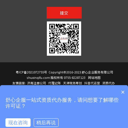
提交
粤ICP备2021072755号
Copyright©2016-2023 舒心企业服务有限公司
shuxinqifu.com 版权所有 0755-82287123
网站地图
友情链接:
济南注册公司
代理记账
天津税务筹划
抖音代运营
资质代办
注册香港公司
海外公司注册
小规模代理记账
it外包公司
公司注册
国际mba
×
贸易行
建筑资质办理
ODI境外投资备案
进口报关代理
深圳注册公司
天猫代运营
进口报关
苏州注册公司
湖南商标注册
长沙商标注册
高服股份
可行性调查报告
舒心企服一站式资质代办服务，请问想要了解哪些
洛阳公司注销
香港公司注册
注册香港公司
新加坡公司
香港公司注册
许可证？
医疗器械对外贸易
绩效管理咨询
菲律宾签证代办
青岛人事代理
代理记账公司入驻
公司注册
企业财务服务
天津营业执照
营业执照
天津注册公司
上海注册公司
高新技术企业申报
建筑资质办理
天津营业执照
现在咨询
稍后再说
注册营业执照
天津注册公司
深圳危化品经营许可证