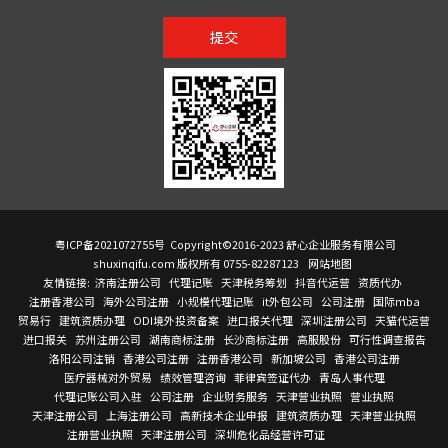
提交
粤ICP备2021072755号
Copyright©2016-2023 舒心企业服务有限公司
shuxinqifu.com 版权所有 0755-82287123
网站地图
友情链接:
济南注册公司
代理记账
天津税务筹划
抖音代运营
资质代办
注册香港公司
海外公司注册
小规模代理记账
it外包公司
公司注册
国际mba
贸易行
建筑资质办理
ODI境外投资备案
进口报关代理
深圳注册公司
天猫代运营
进口报关
苏州注册公司
湖南商标注册
长沙商标注册
高服股份
可行性调查报告
洛阳公司注销
香港公司注册
注册香港公司
新加坡公司
香港公司注册
医疗器械对外贸易
绩效管理咨询
菲律宾签证代办
青岛人事代理
代理记账公司入驻
公司注册
企业财务服务
天津营业执照
营业执照
天津注册公司
上海注册公司
高新技术企业申报
建筑资质办理
天津营业执照
注册营业执照
天津注册公司
深圳危化品经营许可证