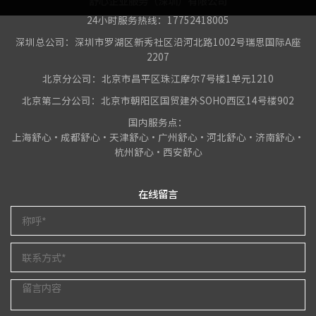
舒心企业服务（深圳）有限公司
24小时服务热线：17752418005
深圳总公司：深圳市罗湖区新秀社区沿河北路1002号瑞思国际A座
2207
北京分公司：北京市昌平区珠江摩尔7号楼1单元1210
北京第二分公司：北京市朝阳区国贸建外SOHO西区14号楼902
国内服务点：
上海舒心•成都舒心•天津舒心•广州舒心•河北舒心•济南舒心•
杭州舒心•西安舒心
在线留言