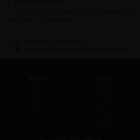
明、备案表等境外投资申报文件；
4、向发改委、商务部门提交书面和系统的资料，协助完成外汇管理
局的登记手续。欢迎在线咨询了解。
上一篇：
企业境外投资(ODI)备案证书的用处
下一篇：
办理境外投资备案需要哪些资料和流程？如何提高成功率？
关于我们
热门业务
联系我们
私募基金备案
公司简介
境外投资备案
企业文化
公司注册
资讯中心
代理记账
公司注销
税务咨询
公司变更