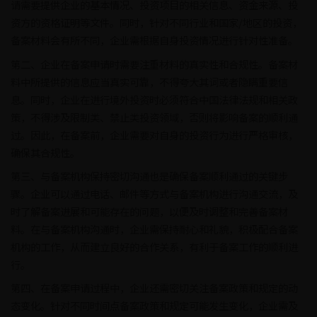
请需要提供企业的基本情况、投资项目的相关信息、资金来源、投
资方的资格证明等文件。同时，针对不同行业和国家/地区的投资，
备案材料会有所不同，企业需根据自身投资情况进行针对性准备。
第二、企业在备案申请时需要注重材料的真实性和合规性。备案材
料中所提供的信息应当真实可靠，不得夸大其词或者隐瞒重要信
息。同时，企业在进行境外投资时必须符合中国法律法规和相关政
策，不得涉及限制类、禁止类投资领域，否则将影响备案的顺利通
过。因此，在备案前，企业需要对自身的投资行为进行严格审核，
确保其合规性。
第三、与备案机构保持密切沟通也是确保备案顺利通过的关键步
骤。企业可以通过电话、邮件等方式与备案机构进行沟通交流，及
时了解备案进展和可能存在的问题，以便及时调整和完善备案材
料。在与备案机构沟通时，企业需保持耐心和礼貌，积极配合备案
机构的工作，从而建立良好的合作关系，有利于备案工作的顺利进
行。
第四、在备案申请过程中，企业还需密切关注备案政策和规定的动
态变化。针对不同时间点备案政策和规定可能发生变化，企业需及