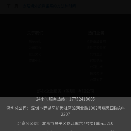
下一篇：
办理境外投资备案的方法和时间
关于我们
热门业务
联系我们
私募基金备案
公司简介
境外投资备案
企业文化
公司注册
资讯中心
代理记账
公司注销
税务咨询
公司变更
舒心企业服务（深圳）有限公司
24小时服务热线：17752418005
深圳总公司：深圳市罗湖区新秀社区沿河北路1002号瑞思国际A座
2207
北京分公司：北京市昌平区珠江摩尔7号楼1单元1210