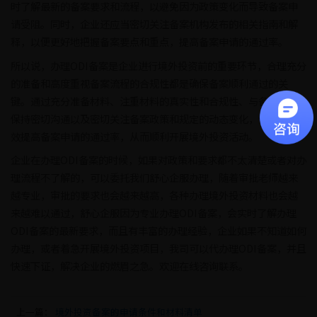
时了解最新的备案要求和流程，以避免因为政策变化而导致备案申
请受阻。同时，企业还应当密切关注备案机构发布的相关指南和解
释，以便更好地把握备案要点和重点，提高备案申请的通过率。
所以说，办理ODI备案是企业进行境外投资前的重要环节，合理充分
的准备和高度重视备案流程的合规性都是确保备案顺利通过的关
键。通过充分准备材料、注重材料的真实性和合规性、与备案机构
保持密切沟通以及密切关注备案政策和规定的动态变化，企业可有
效提高备案申请的通过率，从而顺利开展境外投资活动。
企业在办理ODI备案的时候，如果对政策和要求都不太清楚或者对办
理流程不了解的，可以委托我们舒心企服办理，随着审批老师越来
越专业，审批的要求也会越来越高，各种办理境外投资材料也会越
来越难以通过，舒心企服因为专业办理ODI备案，会实时了解办理
ODI备案的最新要求，而且有丰富的办理经验，企业如果不知道如何
办理，或者着急开展境外投资项目，我司可以代办理ODI备案，并且
快速下证，解决企业的燃眉之急。欢迎在线咨询联系。
上一篇：
境外投资备案的申请条件和材料清单