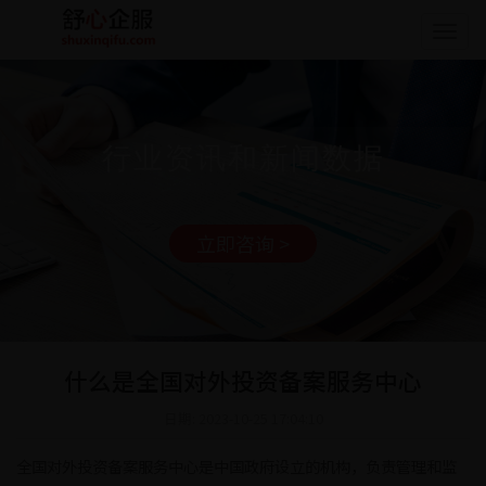
Togg
navig
行业资讯和新闻数据
立即咨询 >
什么是全国对外投资备案服务中心
日期: 2023-10-25 17:04:10
全国对外投资备案服务中心是中国政府设立的机构，负责管理和监