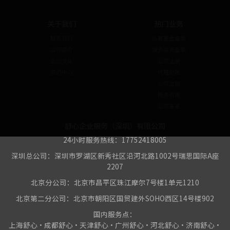
关于我们
热门业务
联系我们
私募基金备案
公司简介
境外投资备案
企业文化
公司注册
资讯中心
代理记账
公司注销
税务咨询
公司变更
舒心企业服务（深圳）有限公司
24小时服务热线：17752418005
深圳总公司：深圳市罗湖区新秀社区沿河北路1002号瑞思国际A座
2207
北京分公司：北京市昌平区珠江摩尔7号楼1单元1210
北京第二分公司：北京市朝阳区国贸建外SOHO西区14号楼902
国内服务点：
上海舒心•成都舒心•天津舒心•广州舒心•河北舒心•济南舒心•