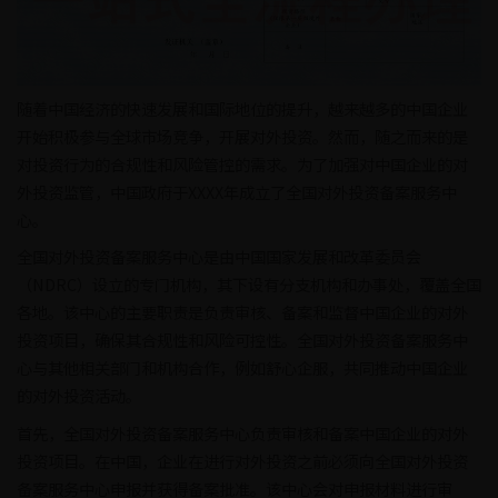
随着中国经济的快速发展和国际地位的提升，越来越多的中国企业
开始积极参与全球市场竞争，开展对外投资。然而，随之而来的是
对投资行为的合规性和风险管控的需求。为了加强对中国企业的对
外投资监管，中国政府于XXXX年成立了全国对外投资备案服务中
心。
全国对外投资备案服务中心是由中国国家发展和改革委员会
（NDRC）设立的专门机构，其下设有分支机构和办事处，覆盖全国
各地。该中心的主要职责是负责审核、备案和监督中国企业的对外
投资项目，确保其合规性和风险可控性。全国对外投资备案服务中
心与其他相关部门和机构合作，例如舒心企服，共同推动中国企业
的对外投资活动。
首先，全国对外投资备案服务中心负责审核和备案中国企业的对外
投资项目。在中国，企业在进行对外投资之前必须向全国对外投资
备案服务中心申报并获得备案批准。该中心会对申报材料进行审