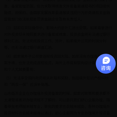
准、备案管理范围，但为未取得核准文件或备案通知书的项目提供
融资、担保的，由国家发展改革委通报该违规行为并商请有关金融
监管部门依法依规处罚该金融企业及有关责任人。
（3）目前在实际操作中，影响大的是外汇进出受限。如果需要进行
对外投资却未按照要求进行备案或核准，投资资金将无法通过银行
顺利汇出，无法完成投资工作。另外，如果境外公司的利润分利
等，也无法通过银行渠道汇进。
（4）如果境外子公司要返程投资回大陆，如果没有办理境外投资备
案手续，也无法完成返程投资，海外上市或有架构设计需求的企业
和个人尤其要重视；
（5）无法享受国内政府相关补贴和奖励，包括境外知识产权纠纷
和“两反一保”应诉补贴等。
山东临沂企业在办理境外投资备案的时候，如果对政策和要求都不
太清楚或者对办理流程不了解的，可以委托我们舒心企服办理，随
着审批老师越来越专业，审批的要求也会越来越高，各种办理境外
投资材料也会越来越难以通过，舒心企服因为专业办理境外投资备