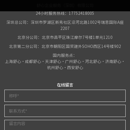
舒心企业服务（深圳）有限公司
24小时服务热线：17752418005
深圳总公司：深圳市罗湖区新秀社区沿河北路1002号瑞思国际A座
2207
北京分公司：北京市昌平区珠江摩尔7号楼1单元1210
北京第二分公司：北京市朝阳区国贸建外SOHO西区14号楼902
国内服务点：
上海舒心•成都舒心•天津舒心•广州舒心•河北舒心•济南舒心•
杭州舒心•西安舒心
在线留言