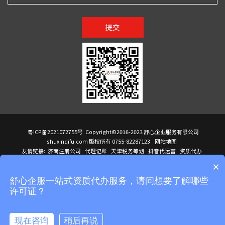
提交
粤ICP备2021072755号
Copyright©2016-2023 舒心企业服务有限公司
shuxinqifu.com 版权所有 0755-82287123
网站地图
友情链接:
济南注册公司
代理记账
天津税务筹划
抖音代运营
资质代办
注册香港公司
海外公司注册
小规模代理记账
it外包公司
公司注册
国际mba
×
贸易行
建筑资质办理
ODI境外投资备案
进口报关代理
深圳注册公司
天猫代运营
进口报关
苏州注册公司
湖南商标注册
长沙商标注册
高服股份
可行性调查报告
舒心企服一站式资质代办服务，请问想要了解哪些
洛阳公司注销
香港公司注册
注册香港公司
新加坡公司
香港公司注册
许可证？
医疗器械对外贸易
绩效管理咨询
菲律宾签证代办
青岛人事代理
代理记账公司入驻
公司注册
企业财务服务
天津营业执照
营业执照
天津注册公司
上海注册公司
高新技术企业申报
建筑资质办理
天津营业执照
现在咨询
稍后再说