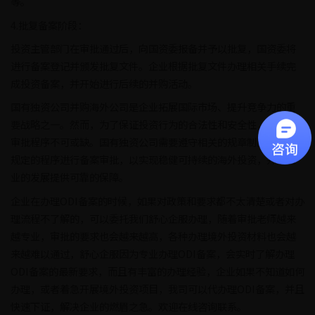
等。
4.批复备案阶段：
投资主管部门在审批通过后，向国资委报备并予以批复，国资委将
进行备案登记并颁发批复文件。企业根据批复文件办理相关手续完
成投资备案，并开始进行后续的并购活动。
国有独资公司并购海外公司是企业拓展国际市场、提升竞争力的重
要战略之一。然而，为了保证投资行为的合法性和安全性，ODI备案
审批程序不可或缺。国有独资公司需要遵守相关的规章制度，按照
规定的程序进行备案审批，以实现稳健可持续的海外投资，并为企
业的发展提供可靠的保障。
企业在办理ODI备案的时候，如果对政策和要求都不太清楚或者对办
理流程不了解的，可以委托我们舒心企服办理，随着审批老师越来
越专业，审批的要求也会越来越高，各种办理境外投资材料也会越
来越难以通过，舒心企服因为专业办理ODI备案，会实时了解办理
ODI备案的最新要求，而且有丰富的办理经验，企业如果不知道如何
办理，或者着急开展境外投资项目，我司可以代办理ODI备案，并且
快速下证，解决企业的燃眉之急。欢迎在线咨询联系。