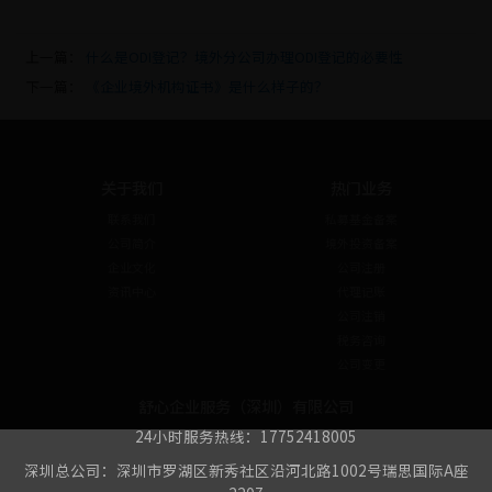
上一篇：
什么是ODI登记？境外分公司办理ODI登记的必要性
下一篇：
《企业境外机构证书》是什么样子的？
关于我们
热门业务
联系我们
私募基金备案
公司简介
境外投资备案
企业文化
公司注册
资讯中心
代理记账
公司注销
税务咨询
公司变更
舒心企业服务（深圳）有限公司
24小时服务热线：17752418005
深圳总公司：深圳市罗湖区新秀社区沿河北路1002号瑞思国际A座