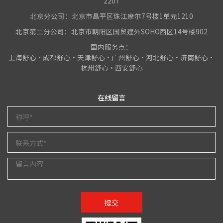
2207
北京分公司：北京市昌平区珠江摩尔7号楼1单元1210
北京第二分公司：北京市朝阳区国贸建外SOHO西区14号楼902
国内服务点：
上海舒心•成都舒心•天津舒心•广州舒心•河北舒心•济南舒心•
杭州舒心•西安舒心
在线留言
提交