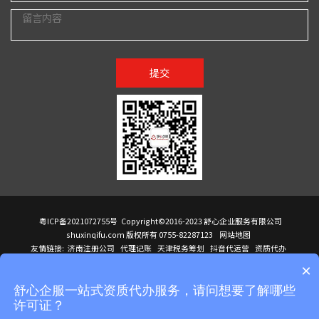
提交
粤ICP备2021072755号
Copyright©2016-2023 舒心企业服务有限公司
shuxinqifu.com 版权所有 0755-82287123
网站地图
友情链接:
济南注册公司
代理记账
天津税务筹划
抖音代运营
资质代办
注册香港公司
海外公司注册
小规模代理记账
it外包公司
公司注册
国际mba
×
贸易行
建筑资质办理
ODI境外投资备案
进口报关代理
深圳注册公司
天猫代运营
进口报关
苏州注册公司
湖南商标注册
长沙商标注册
高服股份
可行性调查报告
舒心企服一站式资质代办服务，请问想要了解哪些
洛阳公司注销
香港公司注册
注册香港公司
新加坡公司
香港公司注册
许可证？
医疗器械对外贸易
绩效管理咨询
菲律宾签证代办
青岛人事代理