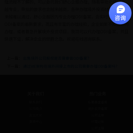
理流程不了解的，可以委托我们舒心企服办理，随着审批老师越来
越专业，审批的要求也会越来越高，各种办理境外投资材料也会越
来越难以通过，舒心企服因为专业办理ODI备案，会实时了解办理
ODI备案的最新要求，而且有丰富的办理经验，企业如果不知道如何
办理，或者着急开展境外投资项目，我司可以代办理ODI备案，并且
快速下证，解决企业的燃眉之急。欢迎在线咨询联系。
上一篇：
出售境外公司股权是否需要做ODI备案？
下一篇：
通过VIE架构在境外间接上市的公司需要办理ODI备案吗？
关于我们
热门业务
联系我们
私募基金备案
公司简介
境外投资备案
企业文化
公司注册
资讯中心
代理记账
公司注销