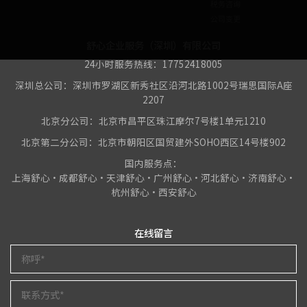
税务咨询
公司变更
舒心企业服务（深圳）有限公司
24小时服务热线：17752418005
深圳总公司：深圳市罗湖区新秀社区沿河北路1002号瑞思国际A座
2207
北京分公司：北京市昌平区珠江摩尔7号楼1单元1210
北京第二分公司：北京市朝阳区国贸建外SOHO西区14号楼902
国内服务点：
上海舒心•成都舒心•天津舒心•广州舒心•河北舒心•济南舒心•
杭州舒心•西安舒心
在线留言