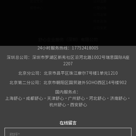
企业文化
公司注册
资讯中心
代理记账
公司注销
税务咨询
公司变更
舒心企业服务（深圳）有限公司
24小时服务热线：17752418005
深圳总公司：深圳市罗湖区新秀社区沿河北路1002号瑞思国际A座
2207
北京分公司：北京市昌平区珠江摩尔7号楼1单元1210
北京第二分公司：北京市朝阳区国贸建外SOHO西区14号楼902
国内服务点：
上海舒心•成都舒心•天津舒心•广州舒心•河北舒心•济南舒心•
杭州舒心•西安舒心
在线留言