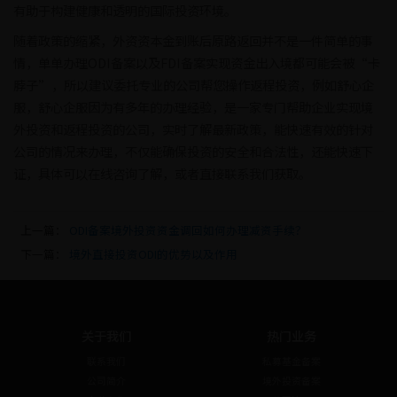
有助于构建健康和透明的国际投资环境。
随着政策的缩紧，外资资本金到账后原路返回并不是一件简单的事
情，单单办理ODI备案以及FDI备案实现资金出入境都可能会被“卡
脖子”，所以建议委托专业的公司帮您操作返程投资，例如舒心企
服，舒心企服因为有多年的办理经验，是一家专门帮助企业实现境
外投资和返程投资的公司，实时了解最新政策，能快速有效的针对
公司的情况来办理，不仅能确保投资的安全和合法性，还能快速下
证，具体可以在线咨询了解，或者直接联系我们获取。
上一篇：
ODI备案境外投资资金调回如何办理减资手续？
下一篇：
境外直接投资ODI的优势以及作用
关于我们
热门业务
联系我们
私募基金备案
公司简介
境外投资备案