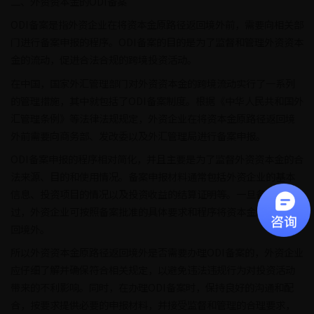
二、外资资本金的ODI备案
ODI备案是指外资企业在将资本金原路径返回境外前，需要向相关部
门进行备案申报的程序。ODI备案的目的是为了监督和管理外资资本
金的流动，促进合法合规的跨境投资活动。
在中国，国家外汇管理部门对外资资本金的跨境流动实行了一系列
的管理措施，其中就包括了ODI备案制度。根据《中华人民共和国外
汇管理条例》等法律法规规定，外资企业在将资本金原路径返回境
外前需要向商务部、发改委以及外汇管理局进行备案申报。
ODI备案申报的程序相对简化，并且主要是为了监督外资资本金的合
法来源、目的和使用情况。备案申报材料通常包括外资企业的基本
信息、投资项目的情况以及投资收益的结算证明等。一旦备案通
过，外资企业可按照备案批准的具体要求和程序将资本金原路径返
回境外。
所以外资资本金原路径返回境外是否需要办理ODI备案的，外资企业
应仔细了解并确保符合相关规定，以避免违法违规行为对投资活动
带来的不利影响。同时，在办理ODI备案时，保持良好的沟通和配
合，按要求提供必要的申报材料，并接受监督和管理的合理要求，