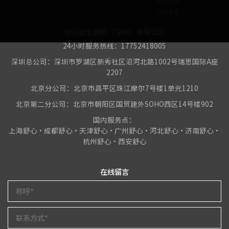
税务咨询
公司变更
舒心企业服务（深圳）有限公司
24小时服务热线：17752418005
深圳总公司：深圳市罗湖区新秀社区沿河北路1002号瑞思国际A座
2207
北京分公司：北京市昌平区珠江摩尔7号楼1单元1210
北京第二分公司：北京市朝阳区国贸建外SOHO西区14号楼902
国内服务点：
上海舒心•成都舒心•天津舒心•广州舒心•河北舒心•济南舒心•
杭州舒心•西安舒心
在线留言