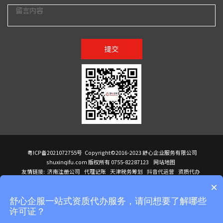
提交
粤ICP备2021072755号
Copyright©2016-2023 舒心企业服务有限公司
shuxinqifu.com 版权所有 0755-82287123
网站地图
友情链接:
济南注册公司
代理记账
天津税务筹划
抖音代运营
资质代办
注册香港公司
海外公司注册
小规模代理记账
it外包公司
公司注册
国际mba
×
贸易行
建筑资质办理
ODI境外投资备案
进口报关代理
深圳注册公司
天猫代运营
进口报关
苏州注册公司
湖南商标注册
长沙商标注册
高服股份
可行性调查报告
舒心企服一站式资质代办服务，请问想要了解哪些
洛阳公司注销
香港公司注册
注册香港公司
新加坡公司
香港公司注册
许可证？
医疗器械对外贸易
绩效管理咨询
菲律宾签证代办
青岛人事代理