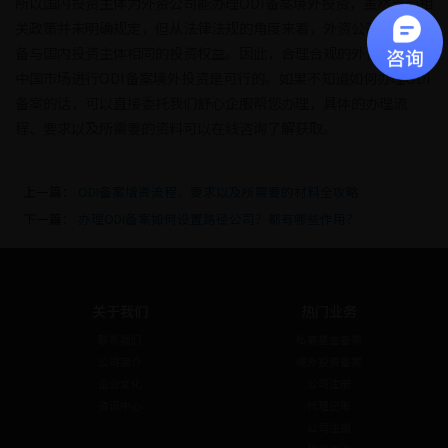
所以国内投资主体为外资公司能办理ODI备案境外投资，虽然当前相
关政策并未明确规定，但从法律法规的角度来看，外资公司应当具
备与国内投资主体相同的投资权益。因此，合理合规的外资公司在
中国市场进行ODI备案境外投资是可行的。如果不知道如何办理ODI
备案的话，可以直接委托我们舒心企服帮您办理，具体的办理流
程、要求以及所需要的资料可以在线咨询了解获取。
上一篇：
ODI备案增资流程、要求以及所需要的材料全攻略
下一篇：
办理ODI备案如何设置路径公司？都有哪些作用？
关于我们
热门业务
联系我们
私募基金备案
公司简介
境外投资备案
企业文化
公司注册
资讯中心
代理记账
公司注销