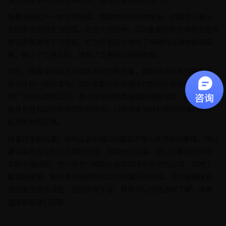
随着全球经济一体化的加深，跨国并购将持续增长，中国企业走出
去的步伐也将更为迅猛。在这个进程中，ODI备案并购法律效力意向
协议的重要性不可忽视。它为交易各方提供了明确的法律依据和保
障，缩小了交易风险，增加了交易成功的可能性。
同时，随着全球经济治理体系的不断完善，国际投资与并购规则也
在逐步统一和标准化。ODI备案并购法律效力意向协议将在未来得到
更广泛的应用和认可。各方应当积极借鉴国际最佳实践，制定符合
自身利益和国际投资规则的协议，以实现更加顺利和可持续的境外
投资和并购交易。
随着政策的缩紧，境内企业办理ODI备案不是一件简单的事情，所以
建议委托专业的公司帮您办理，例如舒心企服，舒心企服因为有多
年的办理经验，是一家专门帮助企业实现境外投资的公司，实时了
解最新政策，能快速有效的针对公司的情况来办理，不仅能确保投
资的安全和合法性，还能快速下证，具体可以在线咨询了解，或者
直接联系我们获取。