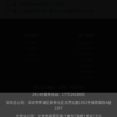
上一篇：
境外投资备案减资可以办理吗？
下一篇：
ODI备案增资流程、要求以及所需要的材料全攻略
关于我们
热门业务
联系我们
私募基金备案
公司简介
境外投资备案
企业文化
公司注册
资讯中心
代理记账
公司注销
税务咨询
公司变更
舒心企业服务（深圳）有限公司
24小时服务热线：17752418005
深圳总公司：深圳市罗湖区新秀社区沿河北路1002号瑞思国际A座
2207
北京分公司：北京市昌平区珠江摩尔7号楼1单元1210