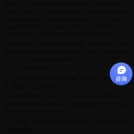
综上所述，办理ODI备案并购项目投资需要遵守一系列协议要求。投
资协议、合作协议、法律文件和合规协议、环境协议以及资金支持
协议等都是确保投资合法性和可持续性的重要文件。投资方在进行
ODI备案并购项目投资时应谨慎对待这些协议，并确保遵守相关法律
法规和政策规定，以最大程度地降低投资风险并取得预期收益。
办理ODI备案是一项比较耗时且复杂的事情，因此建议您找一个专业
靠谱的代理机构协助您办理ODI登记备案，例如舒心企服，能节省您
不少的时间，并能提供专业的咨询服务：
1、提供对外投资方案的设计与评估；
2、全程为您准备规范性材料(公司章程、董事会决议、真实性承
诺、股权架构、资金证明等)；
3、编制尽职调查报告、前期工作落实情况说明(包括可研报告、投
资资金来源及说明、投资环境分析、尽职调查等内容)、投资项目说
明、备案表等境外投资申报文件；
4、向发改委、商务部门提交书面和系统的资料，协助完成外汇管理
局的登记手续。