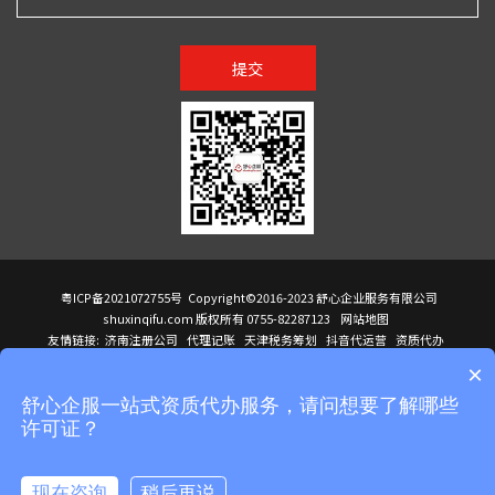
提交
粤ICP备2021072755号
Copyright©2016-2023 舒心企业服务有限公司
shuxinqifu.com 版权所有 0755-82287123
网站地图
友情链接:
济南注册公司
代理记账
天津税务筹划
抖音代运营
资质代办
注册香港公司
海外公司注册
小规模代理记账
it外包公司
公司注册
国际mba
×
贸易行
建筑资质办理
ODI境外投资备案
进口报关代理
深圳注册公司
天猫代运营
进口报关
苏州注册公司
湖南商标注册
长沙商标注册
高服股份
可行性调查报告
舒心企服一站式资质代办服务，请问想要了解哪些
洛阳公司注销
香港公司注册
注册香港公司
新加坡公司
香港公司注册
许可证？
医疗器械对外贸易
绩效管理咨询
菲律宾签证代办
青岛人事代理
代理记账公司入驻
公司注册
企业财务服务
天津营业执照
营业执照
天津注册公司
上海注册公司
高新技术企业申报
建筑资质办理
天津营业执照
现在咨询
稍后再说