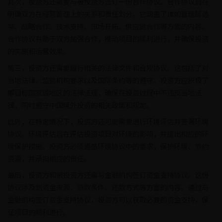
其次，投资方还需要与被投资方签订一份合作协议。合作协议旨在
明确双方在经营管理上的关系和责任划分。它涵盖了诸如管理层选
举、战略合作、技术支持、市场开拓、供应链合作等方面的内容。
合作协议有助于双方加强合作，推动项目的顺利进行，并确保投资
的实施和运营效果。
第三，投资方还需要履行相关的法律文件和合规协议。这包括了对
当地法律、监管机构要求以及国际条约等的遵守。投资方应积极了
解目标国家或地区的法律法规，确保在投资过程中不违反当地法
律，同时遵守中国境外投资的相关政策和规定。
此外，在特定情况下，投资方还可能需要进行环境评估并签署环境
协议。环境评估旨在评估投资项目对环境的影响，并提出相应的环
境保护措施。投资方必须遵循环境协议中的要求，保护环境、节约
资源，并承担相应的责任。
最后，投资方和被投资方还需与金融机构签订资金支持协议。这份
协议涉及到资金来源、贷款条件、还款方式等方面的内容。通过与
金融机构签订资金支持协议，投资方可以获取必要的资金支持，保
证项目的顺利进行。