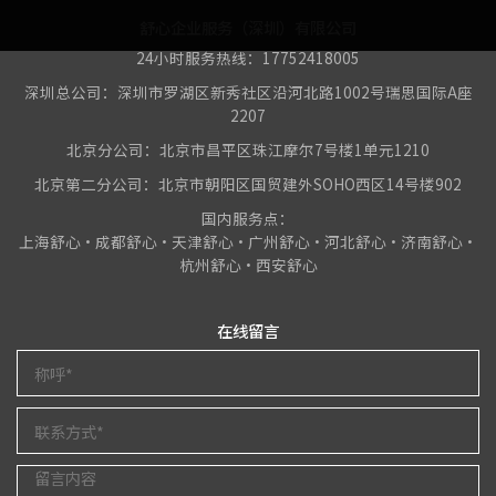
舒心企业服务（深圳）有限公司
24小时服务热线：17752418005
深圳总公司：深圳市罗湖区新秀社区沿河北路1002号瑞思国际A座
2207
北京分公司：北京市昌平区珠江摩尔7号楼1单元1210
北京第二分公司：北京市朝阳区国贸建外SOHO西区14号楼902
国内服务点：
上海舒心•成都舒心•天津舒心•广州舒心•河北舒心•济南舒心•
杭州舒心•西安舒心
在线留言