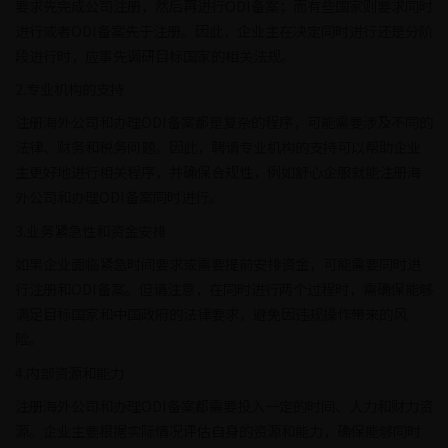
要求先完成公司注册，然后再进行ODI备案；而有些国家则要求同时
进行或者ODI备案先于注册。因此，企业主在决定同时进行还是分阶
段进行时，应事先调研目标国家的相关法规。
2.专业机构的支持
注册海外公司和办理ODI备案都是复杂的程序，可能需要涉及不同的
法律、财务和税务问题。因此，聘请专业机构的支持可以帮助企业
主更好地进行相关程序，并确保合规性，例如舒心企服就能注册海
外公司和办理ODI备案同时进行。
3.业务紧急性和资金安排
如果企业面临紧急时间要求或需要提前安排资金，可能需要同时进
行注册和ODI备案。但请注意，在同时进行两个过程时，需确保能够
满足目标国家和中国政府的法律要求，避免因违规操作带来的风
险。
4.内部资源和能力
注册海外公司和办理ODI备案都需要投入一定的时间、人力和财力资
源。企业主要根据实际情况评估自身的资源和能力，确保能够同时