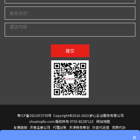
提交
粤ICP备2021072755号
Copyright©2016-2023 舒心企业服务有限公司
shuxinqifu.com 版权所有 0755-82287123
网站地图
友情链接:
济南注册公司
代理记账
天津税务筹划
抖音代运营
资质代办
注册香港公司
海外公司注册
小规模代理记账
it外包公司
公司注册
国际mba
×
贸易行
建筑资质办理
ODI境外投资备案
进口报关代理
深圳注册公司
天猫代运营