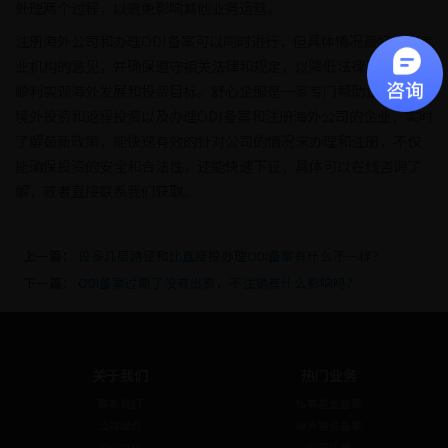
处理两个过程，以避免影响其他业务运营。
注册海外公司和办理ODI备案可以同时进行，但具体情况最好咨询专
业机构的意见，并确保遵守相关法律和规定，以降低法律风险，并
顺利实现海外发展和投资目标。舒心企服是一家专门帮助企业实现
境外投资和返程投资以及办理ODI备案和注册海外公司的企业，实时
了解最新政策，能快速有效的针对公司的情况来办理和注册，不仅
能确保投资的安全和合法性，还能快速下证，具体可以在线咨询了
解，或者直接联系我们获取。
上一篇：
设多几层路径和比直接投办理ODI备案有什么不一样？
下一篇：
ODI备案过期了没有出资，不注销有什么影响吗？
关于我们
热门业务
联系我们
私募基金备案
公司简介
境外投资备案
企业文化
公司注册