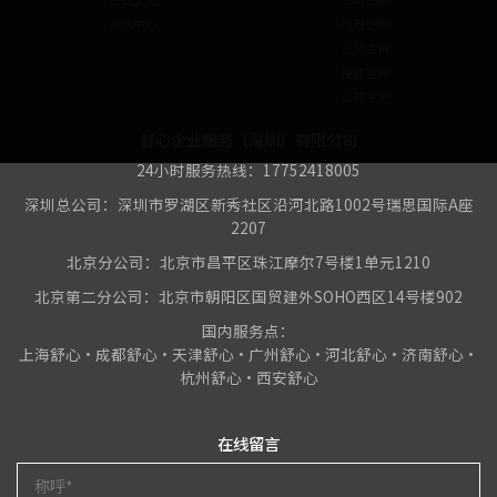
资讯中心
代理记账
公司注销
税务咨询
公司变更
舒心企业服务（深圳）有限公司
24小时服务热线：17752418005
深圳总公司：深圳市罗湖区新秀社区沿河北路1002号瑞思国际A座
2207
北京分公司：北京市昌平区珠江摩尔7号楼1单元1210
北京第二分公司：北京市朝阳区国贸建外SOHO西区14号楼902
国内服务点：
上海舒心•成都舒心•天津舒心•广州舒心•河北舒心•济南舒心•
杭州舒心•西安舒心
在线留言