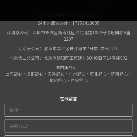
公司变更
舒心企业服务（深圳）有限公司
24小时服务热线：17752418005
深圳总公司：深圳市罗湖区新秀社区沿河北路1002号瑞思国际A座
2207
北京分公司：北京市昌平区珠江摩尔7号楼1单元1210
北京第二分公司：北京市朝阳区国贸建外SOHO西区14号楼902
国内服务点：
上海舒心•成都舒心•天津舒心•广州舒心•河北舒心•济南舒心•
杭州舒心•西安舒心
在线留言