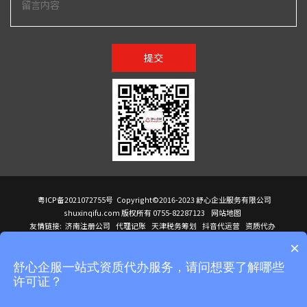
提交
粤ICP备2021072755号
Copyright©2016-2023 舒心企业服务有限公司
shuxinqifu.com 版权所有 0755-82287123
网站地图
友情链接:
济南注册公司
代理记账
天津税务筹划
抖音代运营
资质代办
注册香港公司
海外公司注册
小规模代理记账
it外包公司
公司注册
国际mba
×
贸易行
建筑资质办理
ODI境外投资备案
进口报关代理
深圳注册公司
天猫代运营
进口报关
苏州注册公司
湖南商标注册
长沙商标注册
高服股份
可行性调查报告
舒心企服一站式资质代办服务，请问想要了解哪些
洛阳公司注销
香港公司注册
注册香港公司
新加坡公司
香港公司注册
许可证？
医疗器械对外贸易
绩效管理咨询
菲律宾签证代办
青岛人事代理
代理记账公司入驻
公司注册
企业财务服务
天津营业执照
营业执照