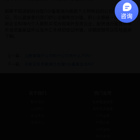
如果不知道如何办理ODI备案境内居民个人特殊目的公司外汇补登
记，可以直接委托我们舒心企服帮您办理，舒心企服是一家专业帮
助企业和境内个人居民实现合规境外投资企业，能快速办理各种境
外投资备案证件以及外汇手续的登记申请，详细流程可以在线咨询
了解。
上一篇：
注册英国子公司和分公司有什么不同？
下一篇：
东南亚投资能通过办理ODI备案出去吗？
关于我们
热门业务
联系我们
私募基金备案
公司简介
境外投资备案
企业文化
公司注册
资讯中心
代理记账
公司注销
税务咨询