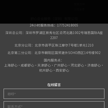
税务咨询
公司变更
舒心企业服务（深圳）有限公司
24小时服务热线：17752418005
深圳总公司：深圳市罗湖区新秀社区沿河北路1002号瑞思国际A座
2207
北京分公司：北京市昌平区珠江摩尔7号楼1单元1210
北京第二分公司：北京市朝阳区国贸建外SOHO西区14号楼902
国内服务点：
上海舒心•成都舒心•天津舒心•广州舒心•河北舒心•济南舒心•
杭州舒心•西安舒心
在线留言