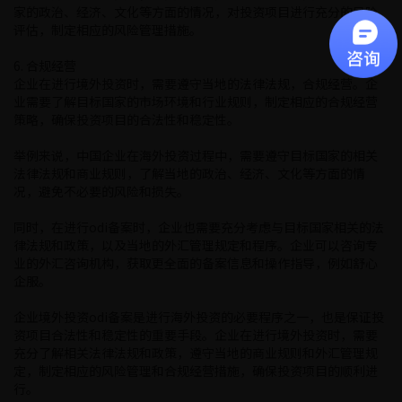
家的政治、经济、文化等方面的情况，对投资项目进行充分的风险
评估，制定相应的风险管理措施。
6. 合规经营
企业在进行境外投资时，需要遵守当地的法律法规，合规经营。企
业需要了解目标国家的市场环境和行业规则，制定相应的合规经营
策略，确保投资项目的合法性和稳定性。
举例来说，中国企业在海外投资过程中，需要遵守目标国家的相关
法律法规和商业规则，了解当地的政治、经济、文化等方面的情
况，避免不必要的风险和损失。
同时，在进行odi备案时，企业也需要充分考虑与目标国家相关的法
律法规和政策，以及当地的外汇管理规定和程序。企业可以咨询专
业的外汇咨询机构，获取更全面的备案信息和操作指导，例如舒心
企服。
企业境外投资odi备案是进行海外投资的必要程序之一，也是保证投
资项目合法性和稳定性的重要手段。企业在进行境外投资时，需要
充分了解相关法律法规和政策，遵守当地的商业规则和外汇管理规
定，制定相应的风险管理和合规经营措施，确保投资项目的顺利进
行。