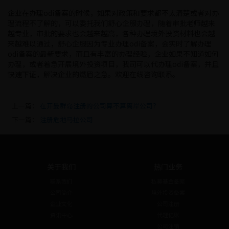
企业在办理odi备案的时候，如果对政策和要求都不太清楚或者对办
理流程不了解的，可以委托我们舒心企服办理，随着审批老师越来
越专业，审批的要求也会越来越高，各种办理境外投资材料也会越
来越难以通过，舒心企服因为专业办理odi备案，会实时了解办理
odi备案的最新要求，而且有丰富的办理经验，企业如果不知道如何
办理，或者着急开展境外投资项目，我司可以代办理odi备案，并且
快速下证，解决企业的燃眉之急。欢迎在线咨询联系。
上一篇：
在开曼群岛注册的公司算不算离岸公司？
下一篇：
注册危地马拉公司
关于我们
热门业务
联系我们
私募基金备案
公司简介
境外投资备案
企业文化
公司注册
资讯中心
代理记账
公司注销