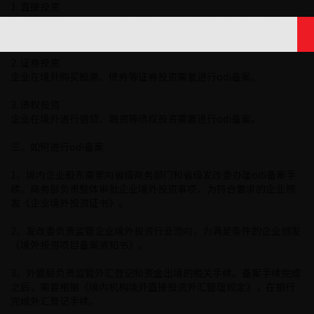
1. 直接投资
企业在境外设立子公司、参股外国企业等直接投资行为需要进行odi
备案。
2. 证券投资
企业在境外购买股票、债券等证券投资需要进行odi备案。
3. 债权投资
企业在境外进行借贷、融资等债权投资需要进行odi备案。
三、如何进行odi备案
1、境内企业股东需要向省级商务部门和省级发改委办理odi备案手
续。商务部负责整体审批企业境外投资事项，为符合要求的企业颁
发《企业境外投资证书》。
2、发改委负责监管企业境外投资行业流向，为满足条件的企业颁发
《境外投资项目备案通知书》。
3、外管局负责监管外汇登记和资金出境的相关手续。备案手续完成
之后，需要根据《境内机构境外直接投资外汇管理规定》，在银行
完成外汇登记手续。