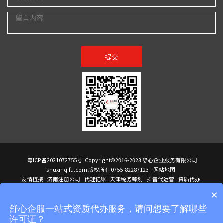
提交
粤ICP备2021072755号
Copyright©2016-2023 舒心企业服务有限公司
shuxinqifu.com 版权所有 0755-82287123
网站地图
友情链接:
济南注册公司
代理记账
天津税务筹划
抖音代运营
资质代办
注册香港公司
海外公司注册
小规模代理记账
it外包公司
公司注册
国际mba
×
贸易行
建筑资质办理
ODI境外投资备案
进口报关代理
深圳注册公司
天猫代运营
进口报关
苏州注册公司
湖南商标注册
长沙商标注册
高服股份
可行性调查报告
舒心企服一站式资质代办服务，请问想要了解哪些
洛阳公司注销
香港公司注册
注册香港公司
新加坡公司
香港公司注册
许可证？