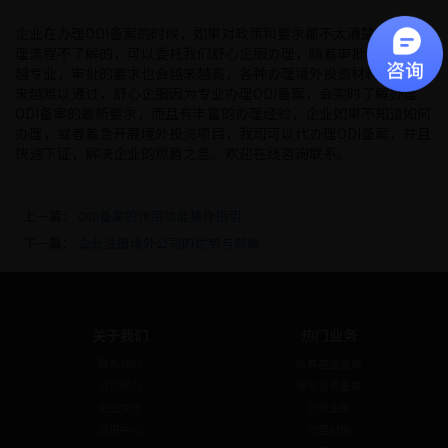
企业在办理ODI备案的时候，如果对政策和要求都不太清楚或者对办
理流程不了解的，可以委托我们舒心企服办理，随着审批老师越来
越专业，审批的要求也会越来越高，各种办理境外投资材料也会越
来越难以通过，舒心企服因为专业办理ODI备案，会实时了解办理
ODI备案的最新要求，而且有丰富的办理经验，企业如果不知道如何
办理，或者着急开展境外投资项目，我司可以代办理ODI备案，并且
快速下证，解决企业的燃眉之急。欢迎在线咨询联系。
上一篇：
ODI备案的作用功能操作指引
下一篇：
企业注册境外公司的优势与弊端
关于我们
热门业务
联系我们
私募基金备案
公司简介
境外投资备案
企业文化
公司注册
资讯中心
代理记账