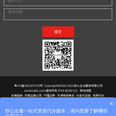
提交
粤ICP备2021072755号
Copyright©2016-2023 舒心企业服务有限公司
shuxinqifu.com 版权所有 0755-82287123
网站地图
友情链接:
济南注册公司
代理记账
天津税务筹划
抖音代运营
资质代办
注册香港公司
海外公司注册
小规模代理记账
it外包公司
公司注册
国际mba
×
贸易行
建筑资质办理
ODI境外投资备案
进口报关代理
深圳注册公司
天猫代运营
进口报关
苏州注册公司
湖南商标注册
长沙商标注册
高服股份
可行性调查报告
舒心企服一站式资质代办服务，请问想要了解哪些
洛阳公司注销
香港公司注册
注册香港公司
新加坡公司
香港公司注册