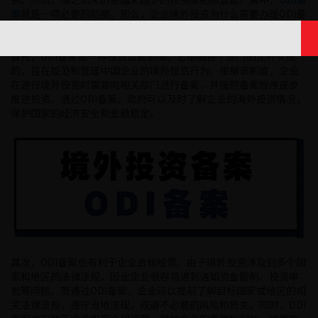
案
就是一项必要的制度。那么，企业境外投资为什么需要办理ODI备
案呢？
首先，ODI备案是一种投资监管制度。它是由各个部门制定并实施
的，旨在规范和管理中国企业的境外投资行为。根据该制度，企业
在进行境外投资时需要向相关部门进行备案，并按照备案程序逐步
推进投资。通过ODI备案，政府可以及时了解企业的海外投资情况，
保护国家的经济安全和金融稳定。
其次，ODI备案也有利于企业合规经营。由于境外投资涉及到多个国
家和地区的法律法规，因此企业很容易遇到诸如资金管制、投资审
批等问题。而通过ODI备案，企业可以提前了解目标国家或地区的相
关法律法规，遵守当地法规，规避不必要的风险和损失。同时，ODI