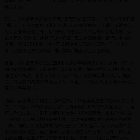
备案也有助于企业实现合规运营，保护企业的声誉和利益，增强市
场竞争力。
再次，ODI备案也是资本项目外汇管理的重要环节。中国实行外汇管
制制度，对于资本项目外汇流动实行严格的监管。在进行境外投资
时，企业需要使用外汇进行支付和结算。而根据外汇管理规定，企
业进行跨境支付、结算等资本项目外汇业务需要经过银行的审核和
备案。通过ODI备案，企业可以便捷地实现资本项目外汇支付和结
算，避免不必要的审核和时间成本，提高资金使用效率。
最后，ODI备案也是企业国际化发展的重要组成部分。作为一项有效
的投资监管制度，ODI备案可以帮助企业更加有序地推进境外投资。
通过境外投资，企业可以扩大海外市场，增加国际业务收入，提高
企业的品牌知名度和市场竞争力。因此，ODI备案对于企业国际化发
展具有重要意义。
随着目前境外上市的企业越来越多，ODI备案的重要性也日渐显现出
来。ODI备案不仅作为企业境外投资或境外上市的合规途径之一，更
可以为企业带来一系列的便利和优势。顺利备案后，企业能够以合
法合规的方式完成境内资金出境，以及保证后续境外资金顺利返程
回国。同时，打通境内外资产流通的合法渠道后，有利于境内外企
业优化资源配置，更好地帮助企业成功在境外上市。此外，新设立
的最终目的企业还可以享受境外的税收优惠，节约企业运营成本。