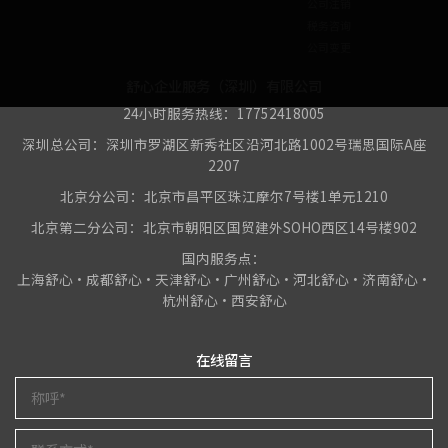
公司注销
税务咨询
公司变更
舒心企业服务（深圳）有限公司
24小时服务热线：17752418005
深圳总公司：深圳市罗湖区新秀社区沿河北路1002号瑞思国际A座
2207
北京分公司：北京市昌平区珠江摩尔7号楼1单元1210
北京第二分公司：北京市朝阳区国贸建外SOHO西区14号楼902
国内服务点：
上海舒心•成都舒心•天津舒心•广州舒心•河北舒心•济南舒心•
杭州舒心•西安舒心
在线留言